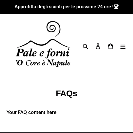
Vai
Approfitta degli sconti per le prossime 24 ore !🏆
direttamente
ai
contenuti
Cerca
Accedi
Carrello
FAQs
Your FAQ content here