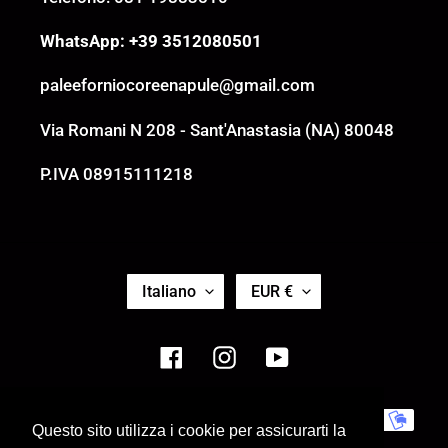
WhatsApp: +39 3512080501
paleeforniocoreenapule@gmail.com
Via Romani N 208 - Sant'Anastasia (NA) 80048
P.IVA 08915111218
L
V
Italiano
EUR €
I
A
N
L
G
U
Facebook
Instagram
YouTube
U
T
A
A
Metodi
Questo sito utilizza i cookie per assicurarti la
di