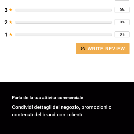
presentazione
o
3
★
0%
scorri
2
★
0%
a
sinistra/destra
1
★
0%
se
stai
WRITE REVIEW
utilizzando
un
dispositivo
mobile
Parla della tua attività commerciale
Condividi dettagli del negozio, promozioni o
contenuti del brand con i clienti.