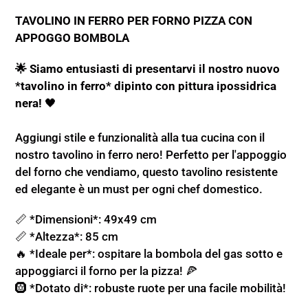
AL
TAVOLINO IN FERRO PER FORNO PIZZA CON
CARRELLO
APPOGGO BOMBOLA
🌟 Siamo entusiasti di presentarvi il nostro nuovo
*tavolino in ferro* dipinto con pittura ipossidrica
nera!
🖤
​​Aggiungi stile e funzionalità alla tua cucina con il
nostro tavolino in ferro nero! Perfetto per l'appoggio
del forno che vendiamo, questo tavolino resistente
ed elegante è un must per ogni chef domestico.
📏 *Dimensioni*: 49x49 cm
📏 *Altezza*: 85 cm
🔥 *Ideale per*: ospitare la bombola del gas sotto e
appoggiarci il forno per la pizza! 🍕
🛞 *Dotato di*: robuste ruote per una facile mobilità!