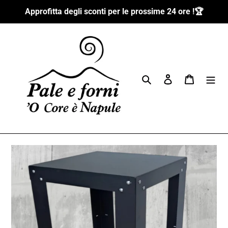
Vai
Approfitta degli sconti per le prossime 24 ore !🏆
direttamente
ai
contenuti
Cerca
Accedi
Carrello