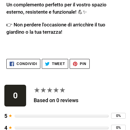
Un complemento perfetto per il vostro spazio
esterno, resistente e funzionale! 💪✨
👉 Non perdere l'occasione di arricchire il tuo
giardino o la tua terrazza!
CONDIVIDI
TWITTA
PINNA
CONDIVIDI
TWEET
PIN
SU
SU
SU
FACEBOOK
TWITTER
PINTEREST
Usa
le
★★★★★
★★★★★
frecce
0
sinistra/destra
Based on 0 reviews
per
navigare
5
★
0%
nella
4
★
0%