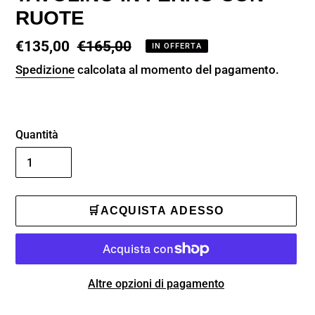
RUOTE
Prezzo
€135,00
Prezzo
€165,00
IN OFFERTA
scontato
di
Spedizione
calcolata al momento del pagamento.
listino
Quantità
🛒ACQUISTA ADESSO
Altre opzioni di pagamento
AGGIUNGI