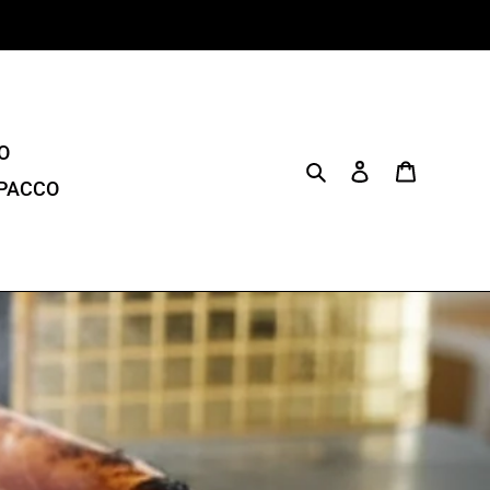
O
Cerca
Accedi
Carrello
 PACCO