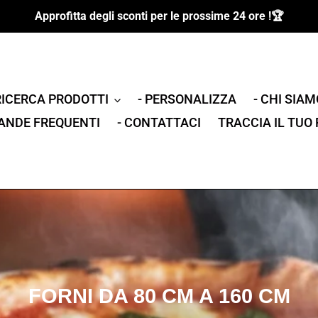
Approfitta degli sconti per le prossime 24 ore !🏆
RICERCA PRODOTTI
- PERSONALIZZA
- CHI SIAM
ANDE FREQUENTI
- CONTATTACI
TRACCIA IL TUO
C
FORNI DA 80 CM A 160 CM