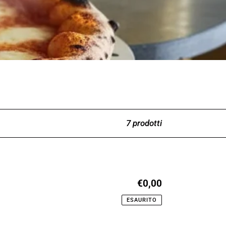
7 prodotti
€0,00
Prezzo
di
ESAURITO
listino