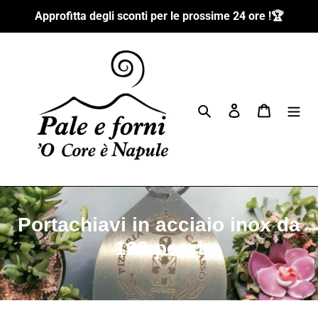
Ir
Approfitta degli sconti per le prossime 24 ore !🏆
directamente
al
contenido
Buscar
Ingresar
Carrito
C
Portachiavi in acciaio inox da
o
100 pezzi
l
e
c