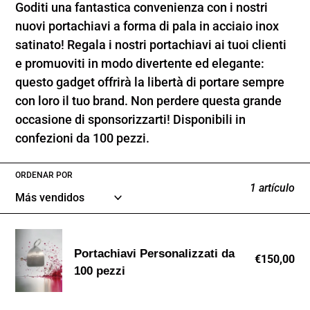
Goditi una fantastica convenienza con i nostri
c
nuovi portachiavi a forma di pala in acciaio inox
i
satinato! Regala i nostri portachiavi ai tuoi clienti
e promuoviti in modo divertente ed elegante:
ó
questo gadget offrirà la libertà di portare sempre
n
con loro il tuo brand. Non perdere questa grande
:
occasione di sponsorizzarti! Disponibili in
confezioni da 100 pezzi.
ORDENAR POR
1 artículo
Portachiavi
Portachiavi Personalizzati da
Personalizzati
€150,00
Pr
100 pezzi
da
hab
100