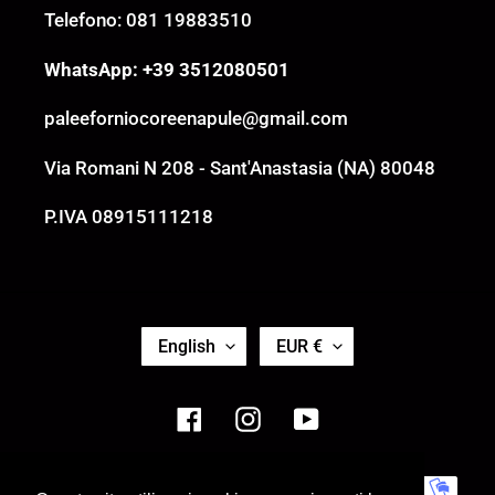
Telefono: 081 19883510
WhatsApp: +39 3512080501
paleeforniocoreenapule@gmail.com
Via Romani N 208 - Sant'Anastasia (NA) 80048
P.IVA 08915111218
L
C
English
EUR €
A
U
N
R
G
R
Facebook
Instagram
YouTube
U
E
A
N
G
C
Payment
E
Y