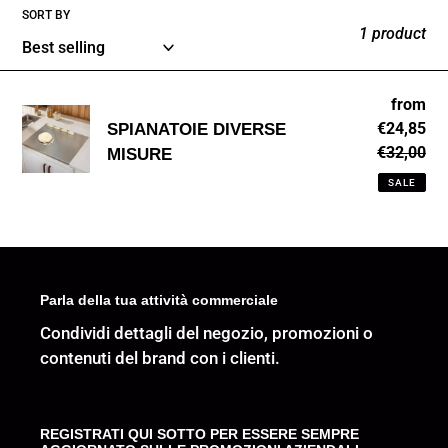
e
SORT BY
1 product
c
t
SPIANATOIE
from
Sa
i
€24,85
pri
SPIANATOIE DIVERSE
DIVERSE
o
€32,00
Re
MISURE
MISURE
n
pri
SALE
:
Parla della tua attività commerciale
Condividi dettagli del negozio, promozioni o
contenuti del brand con i clienti.
REGISTRATI QUI SOTTO PER ESSERE SEMPRE