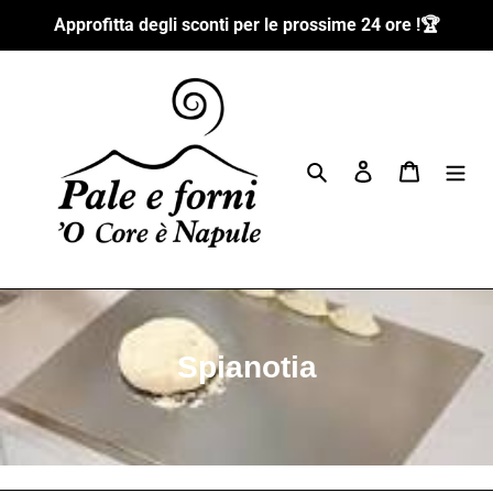
Skip
Approfitta degli sconti per le prossime 24 ore !🏆
to
content
Search
Log in
Cart
C
Spianotia
o
l
l