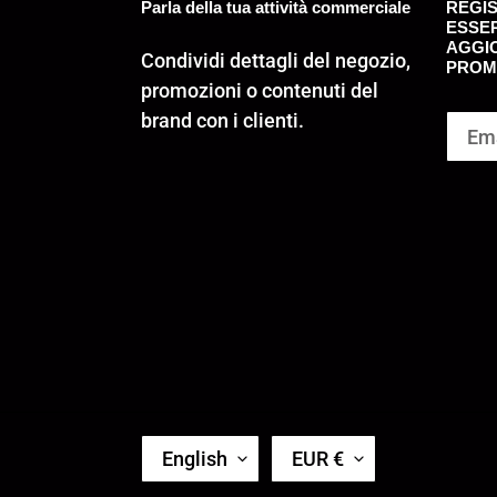
Parla della tua attività commerciale
REGIS
ESSE
AGGI
Condividi dettagli del negozio,
PROMO
promozioni o contenuti del
brand con i clienti.
L
C
English
EUR €
A
U
N
R