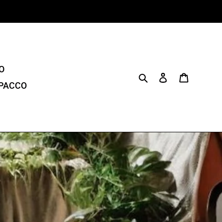
O
Search
Log in
Cart
 PACCO