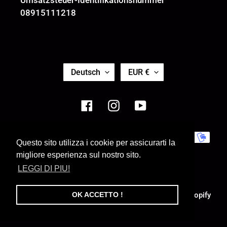
Umsatzsteuer-Identifikationsnummer
08915111218
S
W
Deutsch
EUR €
P
Ä
R
H
A
R
Facebook
Instagram
YouTube
C
U
H
N
E
G
Zahlungsmethoden
Questo sito utilizza i cookie per assicurarti la
migliore esperienza sul nostro sito.
LEGGI DI PIU!
© 2026,
Pale e forni o' core è Napule
Powered by Shopify
OK ACCETTO !