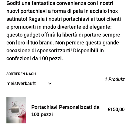
Goditi una fantastica convenienza con i nostri
o
nuovi portachiavi a forma di pala in acciaio inox
r
satinato! Regala i nostri portachiavi ai tuoi clienti
e promuoviti in modo divertente ed elegante:
i
questo gadget offrirà la libertà di portare sempre
e
con loro il tuo brand. Non perdere questa grande
:
occasione di sponsorizzarti! Disponibili in
confezioni da 100 pezzi.
SORTIEREN NACH
1 Produkt
Portachiavi
Portachiavi Personalizzati da
Personalizzati
€150,00
No
100 pezzi
da
Pr
100