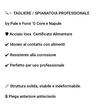
o
🔪✨ TAGLIERE / SPIANATOIA PROFESSIONALE
r
i
by Pale e Forni ‘O Core e Napule
e
🛡️ Acciaio Inox Certificato Alimentare
:
✔️ Idoneo al contatto con alimenti
✔️ Resistente alla corrosione
✔️ Perfetto per uso professionale
📏
Struttura solida, stabile e indeformabile.
🔒 Piega anteriore antiscivolo