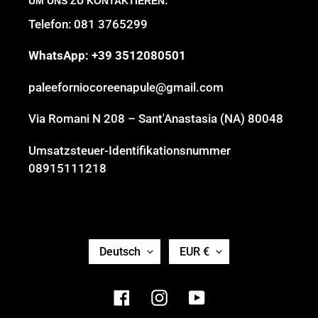
UM UNS ZU KONTAKTIEREN:
Telefon: 081 3765299
WhatsApp: +39 3512080501
paleeforniocoreenapule@gmail.com
Via Romani N 208 – Sant'Anastasia (NA) 80048
Umsatzsteuer-Identifikationsnummer
08915111218
S
W
Deutsch
EUR €
P
Ä
R
H
A
R
Facebook
Instagram
YouTube
C
U
H
N