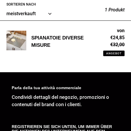
SORTIEREN NACH
1 Produkt
SPIANATOIE
von
So
€24,85
SPIANATOIE DIVERSE
DIVERSE
€32,00
No
MISURE
MISURE
Pr
ANGEBOT
Parla della tua attività commerciale
Condividi dettagli del negozio, promozioni o
contenuti del brand con i clienti.
REGISTRIEREN SIE SICH UNTEN, UM IMMER ÜBER