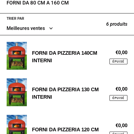
FORNI DA 80 CM A 160 CM
e
c
TRIER PAR
t
6 produits
i
o
FORNI
n
€0,00
Pri
FORNI DA PIZZERIA 140CM
DA
no
INTERNI
PIZZERIA
:
ÉPUISÉ
140CM
INTERNI
FORNI
€0,00
Pri
FORNI DA PIZZERIA 130 CM
DA
no
INTERNI
PIZZERIA
ÉPUISÉ
130
CM
FORNI
INTERNI
€0,00
Pri
DA
FORNI DA PIZZERIA 120 CM
no