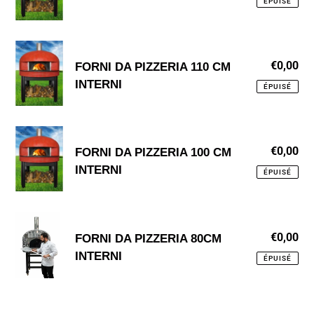
PIZZERIA
ÉPUISÉ
120
CM
FORNI
€0,00
Pri
FORNI DA PIZZERIA 110 CM
DA
no
INTERNI
PIZZERIA
ÉPUISÉ
110
CM
FORNI
INTERNI
€0,00
Pri
FORNI DA PIZZERIA 100 CM
DA
no
INTERNI
PIZZERIA
ÉPUISÉ
100
CM
FORNI
INTERNI
€0,00
Pri
DA
FORNI DA PIZZERIA 80CM
no
INTERNI
PIZZERIA
ÉPUISÉ
80CM
INTERNI