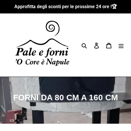
Passer
Approfitta degli sconti per le prossime 24 ore !🏆
au
contenu
Rechercher
Se connecter
Panier
C
FORNI DA 80 CM A 160 CM
o
l
l