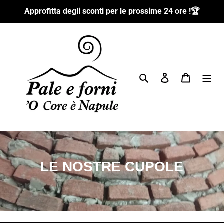
Passer
Approfitta degli sconti per le prossime 24 ore !🏆
au
contenu
Rechercher
Se connecter
Panier
C
LE NOSTRE CUPOLE
o
l
l