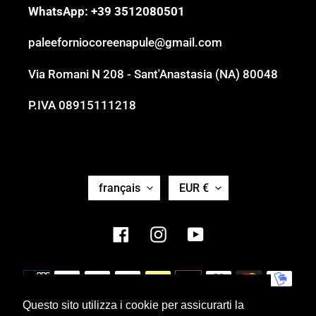
WhatsApp: +39 3512080501
paleeforniocoreenapule@gmail.com
Via Romani N 208 - Sant'Anastasia (NA) 80048
P.IVA 08915111218
L
D
français
EUR €
A
E
N
V
G
I
Facebook
Instagram
YouTube
U
S
E
E
Moyens
de
Questo sito utilizza i cookie per assicurarti la
paiement