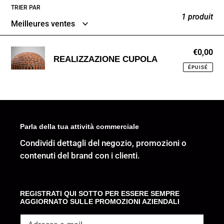
e
TRIER PAR
1 produit
c
t
REALIZZAZIONE
€0,00
Pri
i
REALIZZAZIONE CUPOLA
no
CUPOLA
ÉPUISÉ
o
n
:
Parla della tua attività commerciale
Condividi dettagli del negozio, promozioni o
contenuti del brand con i clienti.
REGISTRATI QUI SOTTO PER ESSERE SEMPRE
AGGIORNATO SULLE PROMOZIONI AZIENDALI