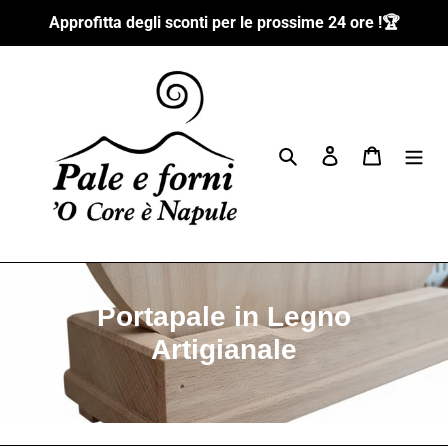
Passer
Approfitta degli sconti per le prossime 24 ore !🏆
au
contenu
Rechercher
Se connecter
Panier
C
Portapale in Legno
o
Artigianale
l
l
e