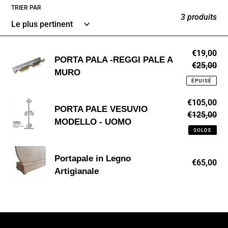
TRIER PAR
c
3 produits
t
i
PORTA
Prix
€19,00
PORTA PALA -REGGI PALE A
o
réduit
€25,00
Pri
PALA
MURO
no
-
n
ÉPUISÉ
REGGI
:
PORTA
Prix
€105,00
PALE
PORTA PALE VESUVIO
réduit
€125,00
Pri
PALE
A
MODELLO - UOMO
no
VESUVIO
SOLDE
MURO
MODELLO
Portapale
-
Portapale in Legno
€65,00
Pri
in
UOMO
Artigianale
no
Legno
Artigianale